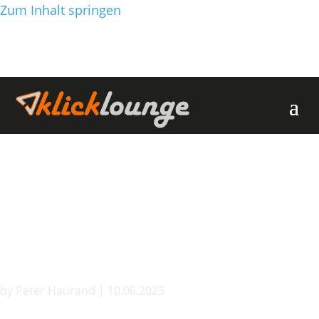
Zum Inhalt springen
E-Mail-Adressen auf
Ihrer Website vor Spam
schützen: Was wirklich
hilft
by
Peter Haurand
|
10.06.2025